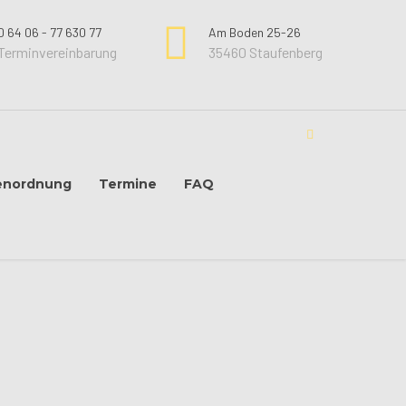
0 64 06 - 77 630 77
Am Boden 25-26
Terminvereinbarung
35460 Staufenberg
enordnung
Termine
FAQ