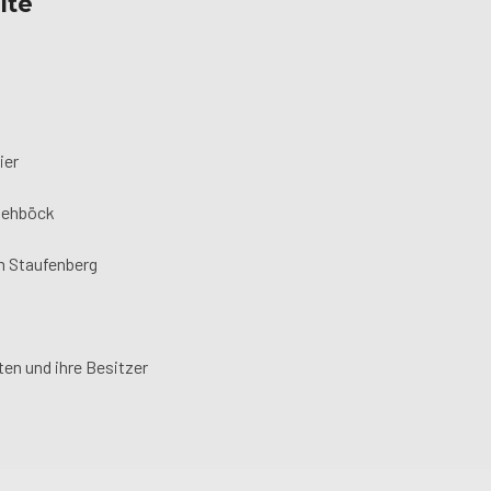
lte
ier
Viehböck
m Staufenberg
ten und ihre Besitzer