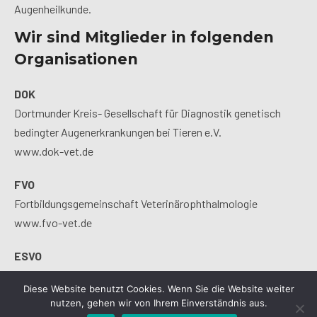
Augenheilkunde.
Wir sind Mitglieder in folgenden
Organisationen
DOK
Dortmunder Kreis- Gesellschaft für Diagnostik genetisch
bedingter Augenerkrankungen bei Tieren e.V.
www.dok-vet.de
FVO
Fortbildungsgemeinschaft Veterinärophthalmologie
www.fvo-vet.de
ESVO
European Society of Veterinary Ophthalmology
Diese Website benutzt Cookies. Wenn Sie die Website weiter
www.esvo.org
nutzen, gehen wir von Ihrem Einverständnis aus.