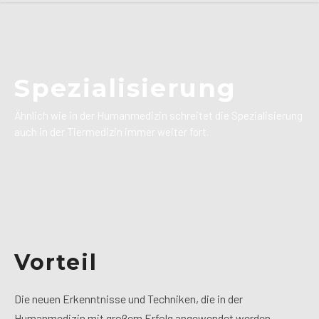
Spezialisierung
Ähnlich wie in der Humanmedizin schreitet die Spezialisierung
auch in der Tiermedizin immer weiter fort.
Vorteil
Die neuen Erkenntnisse und Techniken, die in der
Humanmedizin mit großem Erfolg angewendet werden,