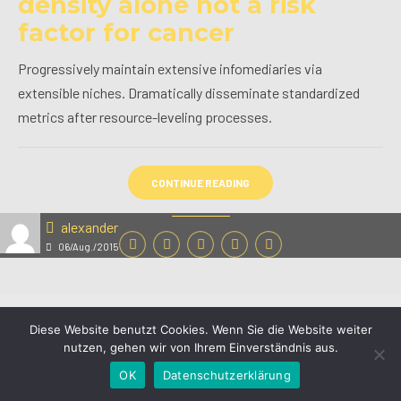
density alone not a risk
factor for cancer
Progressively maintain extensive infomediaries via
extensible niches. Dramatically disseminate standardized
metrics after resource-leveling processes.
CONTINUE READING
alexander
06/Aug./2015
Am Boden 25-26 • 35460 Staufenberg • Tel: 0 64 06 - 77 630
Diese Website benutzt Cookies. Wenn Sie die Website weiter
77
nutzen, gehen wir von Ihrem Einverständnis aus.
OK
Datenschutzerklärung
Datenschutz
Impressum