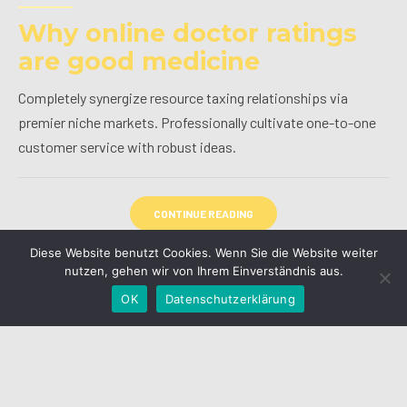
Why online doctor ratings
are good medicine
Completely synergize resource taxing relationships via
premier niche markets. Professionally cultivate one-to-one
customer service with robust ideas.
CONTINUE READING
Diese Website benutzt Cookies. Wenn Sie die Website weiter
alexander
nutzen, gehen wir von Ihrem Einverständnis aus.
11/Juli/2015
OK
Datenschutzerklärung
Am Boden 25-26 • 35460 Staufenberg • Tel: 0 64 06 - 77 630
77