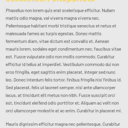
Phasellus non lorem quis erat scelerisque efficitur. Nullam
mattis odio magna, vel viverra magna viverra nec.
Pellentesque habitant morbi tristique senectus et netus et
malesuada fames ac turpis egestas. Donec mattis
fermentum diam, vitae dictum est convallis et. Aenean
mauris lorem, sodales eget condimentum nec, faucibus vitae
est. Fusce vulputate odio non mollis commodo. Curabitur
efficitur id tellus at imperdiet. Vestibulum commodo dui non
eros fringilla, eget sagittis enim placerat. Integer sed nunc
leo. Donec interdum felis tortor, finibus fringilla nisi finibus id.
Sed placerat, felis ut laoreet semper, nisi ante ullamcorper
lacus, at tincidunt elit metus non nibh. Fusce suscipit orci
est, tincidunt eleifend odio porttitor et. Aliquam ac velit non
orci ullamcorper molestie at ac enim. Curabitur in placerat mi.
Mauris dignissim efficitur magna nec pellentesque. Curabitur