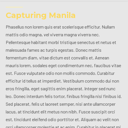
Capturing Manila
Phasellus non lorem quis erat scelerisque efficitur. Nullam
mattis odio magna, vel viverra magna viverra nec.
Pellentesque habitant morbi tristique senectus et netus et
malesuada fames ac turpis egestas. Donec mattis
fermentum diam, vitae dictum est convallis et. Aenean
mauris lorem, sodales eget condimentum nec, faucibus vitae
est. Fusce vulputate odio non mollis commodo. Curabitur
efficitur id tellus at imperdiet. Vestibulum commodo dui non
eros fringilla, eget sagittis enim placerat. Integer sed nunc
leo. Donec interdum felis tortor, finibus fringilla nisi finibus id.
Sed placerat, felis ut laoreet semper, nisi ante ullamcorper
lacus, at tincidunt elit metus non nibh. Fusce suscipit orci
est, tincidunt eleifend odio porttitor et. Aliquam ac velit non
orci ullamcorper molestie at ac enim. Curabitur in placerat mi.