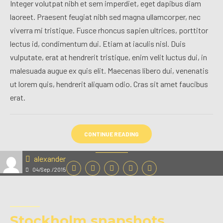
Integer volutpat nibh et sem imperdiet, eget dapibus diam
laoreet. Praesent feugiat nibh sed magna ullamcorper, nec
viverra mi tristique. Fusce rhoncus sapien ultrices, porttitor
lectus id, condimentum dui. Etiam at iaculis nisl. Duis
vulputate, erat at hendrerit tristique, enim velit luctus dui, in
malesuada augue ex quis elit. Maecenas libero dui, venenatis
ut lorem quis, hendrerit aliquam odio. Cras sit amet faucibus
erat.
CONTINUE READING
alexander
04/Sep./2015
Stockholm snapshots