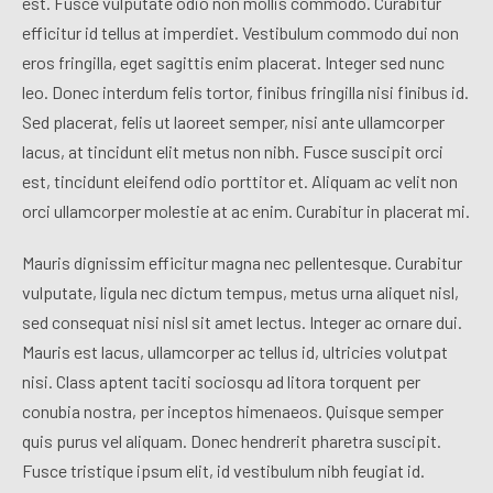
est. Fusce vulputate odio non mollis commodo. Curabitur
efficitur id tellus at imperdiet. Vestibulum commodo dui non
eros fringilla, eget sagittis enim placerat. Integer sed nunc
leo. Donec interdum felis tortor, finibus fringilla nisi finibus id.
Sed placerat, felis ut laoreet semper, nisi ante ullamcorper
lacus, at tincidunt elit metus non nibh. Fusce suscipit orci
est, tincidunt eleifend odio porttitor et. Aliquam ac velit non
orci ullamcorper molestie at ac enim. Curabitur in placerat mi.
Mauris dignissim efficitur magna nec pellentesque. Curabitur
vulputate, ligula nec dictum tempus, metus urna aliquet nisl,
sed consequat nisi nisl sit amet lectus. Integer ac ornare dui.
Mauris est lacus, ullamcorper ac tellus id, ultricies volutpat
nisi. Class aptent taciti sociosqu ad litora torquent per
conubia nostra, per inceptos himenaeos. Quisque semper
quis purus vel aliquam. Donec hendrerit pharetra suscipit.
Fusce tristique ipsum elit, id vestibulum nibh feugiat id.