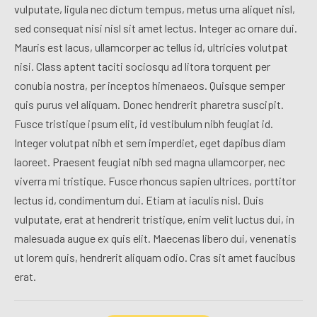
vulputate, ligula nec dictum tempus, metus urna aliquet nisl,
sed consequat nisi nisl sit amet lectus. Integer ac ornare dui.
Mauris est lacus, ullamcorper ac tellus id, ultricies volutpat
nisi. Class aptent taciti sociosqu ad litora torquent per
conubia nostra, per inceptos himenaeos. Quisque semper
quis purus vel aliquam. Donec hendrerit pharetra suscipit.
Fusce tristique ipsum elit, id vestibulum nibh feugiat id.
Integer volutpat nibh et sem imperdiet, eget dapibus diam
laoreet. Praesent feugiat nibh sed magna ullamcorper, nec
viverra mi tristique. Fusce rhoncus sapien ultrices, porttitor
lectus id, condimentum dui. Etiam at iaculis nisl. Duis
vulputate, erat at hendrerit tristique, enim velit luctus dui, in
malesuada augue ex quis elit. Maecenas libero dui, venenatis
ut lorem quis, hendrerit aliquam odio. Cras sit amet faucibus
erat.