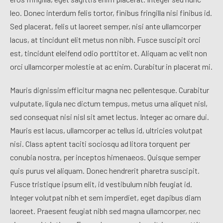
leo. Donec interdum felis tortor, finibus fringilla nisi finibus id.
Sed placerat, felis ut laoreet semper, nisi ante ullamcorper
lacus, at tincidunt elit metus non nibh. Fusce suscipit orci
est, tincidunt eleifend odio porttitor et. Aliquam ac velit non
orci ullamcorper molestie at ac enim. Curabitur in placerat mi.
Mauris dignissim efficitur magna nec pellentesque. Curabitur
vulputate, ligula nec dictum tempus, metus urna aliquet nisl,
sed consequat nisi nisl sit amet lectus. Integer ac ornare dui.
Mauris est lacus, ullamcorper ac tellus id, ultricies volutpat
nisi. Class aptent taciti sociosqu ad litora torquent per
conubia nostra, per inceptos himenaeos. Quisque semper
quis purus vel aliquam. Donec hendrerit pharetra suscipit.
Fusce tristique ipsum elit, id vestibulum nibh feugiat id.
Integer volutpat nibh et sem imperdiet, eget dapibus diam
laoreet. Praesent feugiat nibh sed magna ullamcorper, nec