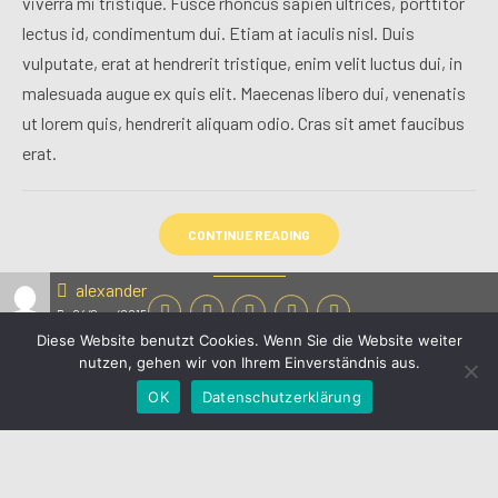
viverra mi tristique. Fusce rhoncus sapien ultrices, porttitor
lectus id, condimentum dui. Etiam at iaculis nisl. Duis
vulputate, erat at hendrerit tristique, enim velit luctus dui, in
malesuada augue ex quis elit. Maecenas libero dui, venenatis
ut lorem quis, hendrerit aliquam odio. Cras sit amet faucibus
erat.
CONTINUE READING
alexander
04/Sep./2015
Diese Website benutzt Cookies. Wenn Sie die Website weiter
nutzen, gehen wir von Ihrem Einverständnis aus.
Newer Posts
OK
Datenschutzerklärung
Am Boden 25-26 • 35460 Staufenberg • Tel: 0 64 06 - 77 630
77