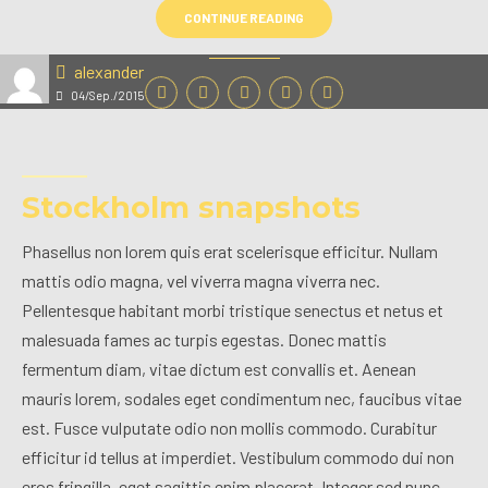
CONTINUE READING
alexander
04/Sep./2015
Stockholm snapshots
Phasellus non lorem quis erat scelerisque efficitur. Nullam
mattis odio magna, vel viverra magna viverra nec.
Pellentesque habitant morbi tristique senectus et netus et
malesuada fames ac turpis egestas. Donec mattis
fermentum diam, vitae dictum est convallis et. Aenean
mauris lorem, sodales eget condimentum nec, faucibus vitae
est. Fusce vulputate odio non mollis commodo. Curabitur
efficitur id tellus at imperdiet. Vestibulum commodo dui non
eros fringilla, eget sagittis enim placerat. Integer sed nunc