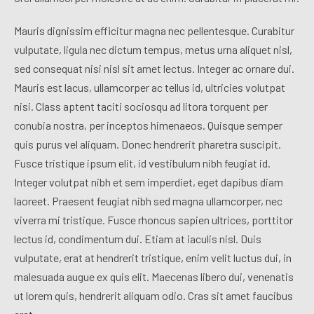
Mauris dignissim efficitur magna nec pellentesque. Curabitur
vulputate, ligula nec dictum tempus, metus urna aliquet nisl,
sed consequat nisi nisl sit amet lectus. Integer ac ornare dui.
Mauris est lacus, ullamcorper ac tellus id, ultricies volutpat
nisi. Class aptent taciti sociosqu ad litora torquent per
conubia nostra, per inceptos himenaeos. Quisque semper
quis purus vel aliquam. Donec hendrerit pharetra suscipit.
Fusce tristique ipsum elit, id vestibulum nibh feugiat id.
Integer volutpat nibh et sem imperdiet, eget dapibus diam
laoreet. Praesent feugiat nibh sed magna ullamcorper, nec
viverra mi tristique. Fusce rhoncus sapien ultrices, porttitor
lectus id, condimentum dui. Etiam at iaculis nisl. Duis
vulputate, erat at hendrerit tristique, enim velit luctus dui, in
malesuada augue ex quis elit. Maecenas libero dui, venenatis
ut lorem quis, hendrerit aliquam odio. Cras sit amet faucibus