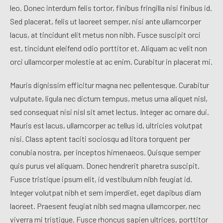
leo. Donec interdum felis tortor, finibus fringilla nisi finibus id.
Sed placerat, felis ut laoreet semper, nisi ante ullamcorper
lacus, at tincidunt elit metus non nibh. Fusce suscipit orci
est, tincidunt eleifend odio porttitor et. Aliquam ac velit non
orci ullamcorper molestie at ac enim. Curabitur in placerat mi.
Mauris dignissim efficitur magna nec pellentesque. Curabitur
vulputate, ligula nec dictum tempus, metus urna aliquet nisl,
sed consequat nisi nisl sit amet lectus. Integer ac ornare dui.
Mauris est lacus, ullamcorper ac tellus id, ultricies volutpat
nisi. Class aptent taciti sociosqu ad litora torquent per
conubia nostra, per inceptos himenaeos. Quisque semper
quis purus vel aliquam. Donec hendrerit pharetra suscipit.
Fusce tristique ipsum elit, id vestibulum nibh feugiat id.
Integer volutpat nibh et sem imperdiet, eget dapibus diam
laoreet. Praesent feugiat nibh sed magna ullamcorper, nec
viverra mi tristique. Fusce rhoncus sapien ultrices, porttitor