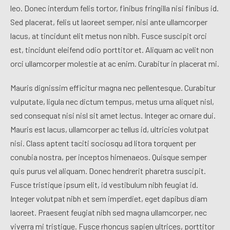
leo. Donec interdum felis tortor, finibus fringilla nisi finibus id.
Sed placerat, felis ut laoreet semper, nisi ante ullamcorper
lacus, at tincidunt elit metus non nibh. Fusce suscipit orci
est, tincidunt eleifend odio porttitor et. Aliquam ac velit non
orci ullamcorper molestie at ac enim. Curabitur in placerat mi.
Mauris dignissim efficitur magna nec pellentesque. Curabitur
vulputate, ligula nec dictum tempus, metus urna aliquet nisl,
sed consequat nisi nisl sit amet lectus. Integer ac ornare dui.
Mauris est lacus, ullamcorper ac tellus id, ultricies volutpat
nisi. Class aptent taciti sociosqu ad litora torquent per
conubia nostra, per inceptos himenaeos. Quisque semper
quis purus vel aliquam. Donec hendrerit pharetra suscipit.
Fusce tristique ipsum elit, id vestibulum nibh feugiat id.
Integer volutpat nibh et sem imperdiet, eget dapibus diam
laoreet. Praesent feugiat nibh sed magna ullamcorper, nec
viverra mi tristique. Fusce rhoncus sapien ultrices, porttitor