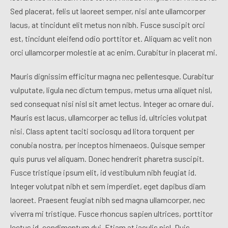
Sed placerat, felis ut laoreet semper, nisi ante ullamcorper
lacus, at tincidunt elit metus non nibh. Fusce suscipit orci
est, tincidunt eleifend odio porttitor et. Aliquam ac velit non
orci ullamcorper molestie at ac enim. Curabitur in placerat mi.
Mauris dignissim efficitur magna nec pellentesque. Curabitur
vulputate, ligula nec dictum tempus, metus urna aliquet nisl,
sed consequat nisi nisl sit amet lectus. Integer ac ornare dui.
Mauris est lacus, ullamcorper ac tellus id, ultricies volutpat
nisi. Class aptent taciti sociosqu ad litora torquent per
conubia nostra, per inceptos himenaeos. Quisque semper
quis purus vel aliquam. Donec hendrerit pharetra suscipit.
Fusce tristique ipsum elit, id vestibulum nibh feugiat id.
Integer volutpat nibh et sem imperdiet, eget dapibus diam
laoreet. Praesent feugiat nibh sed magna ullamcorper, nec
viverra mi tristique. Fusce rhoncus sapien ultrices, porttitor
lectus id, condimentum dui. Etiam at iaculis nisl. Duis